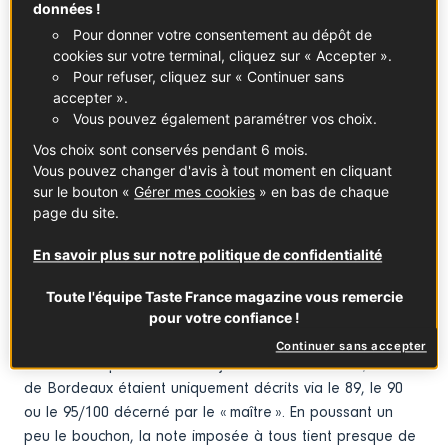
données !
par lui, les voilà qui l’enferment dans une grille de lecture
Pour donner votre consentement au dépôt de
figée, standardisée, à l’affût du moindre
cookies sur votre terminal, cliquez sur « Accepter ».
défaut susceptible de le faire sortir des canons attendus.
Pour refuser, cliquez sur « Continuer sans
L’analyse dans toute sa froideur ! Pire
accepter ».
encore, leurs commentaires obscurs s’accompagnent de
Vous pouvez également paramétrer vos choix.
notes ! Eh oui, sur 10, sur 20, sur 100, ces
Vos choix sont conservés pendant 6 mois.
« experts » notent les vins comme un devoir de
Vous pouvez changer d'avis à tout moment en cliquant
mathématiques. Bigrement
sur le bouton «
Gérer mes cookies
» en bas de chaque
réducteur ! Comment retranscrire un plaisir
page du site.
ou une émotion simplement en la quantifiant ?
En savoir plus sur notre politique de confidentialité
Devant cette dictature du chiffre, très présente dans
nos sociétés, je reste bien perplexe. C’est un
Toute l'équipe Taste France magazine vous remercie
euphémisme. La note a la brutalité du couperet, sans
pour votre confiance !
nuances. À la grande époque de Robert Parker, le
Continuer sans accepter
célèbre critique américain aujourd’hui à la retraite, les vins
de Bordeaux étaient uniquement décrits via le 89, le 90
ou le 95/100 décerné par le « maître ». En poussant un
peu le bouchon, la note imposée à tous tient presque de