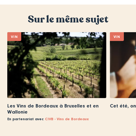
Sur le même sujet
VIN
VIN
Les Vins de Bordeaux à Bruxelles et en
Cet été, on
Wallonie
En partenariat avec
CIVB - Vins de Bordeaux