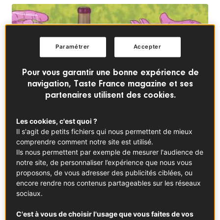
Paramétrer
Accepter
Pour vous garantir une bonne expérience de
navigation, Taste France magazine et ses
partenaires utilisent des cookies.
Les cookies, c'est quoi ?
Il s'agit de petits fichiers qui nous permettent de mieux
comprendre comment notre site est utilisé.
© ©Lauren Cierzan
Ils nous permettent par exemple de mesurer l'audience de
notre site, de personnaliser l’expérience que nous vous
Quand il s’agit d’évoquer ou de commenter un vin,
proposons, de vous adresser des publicités ciblées, ou
certains cultivent encore l’entre-soi des « sachants », de
encore rendre nos contenus partageables sur les réseaux
sociaux.
ceux qui emploient un vocabulaire savant, inaudible à
l’oreille du reste du monde. Souvent, ils dissèquent le vin
C'est à vous de choisir l'usage que vous faites de vos
plus qu’ils ne le dégustent : au lieu de se laisser porter