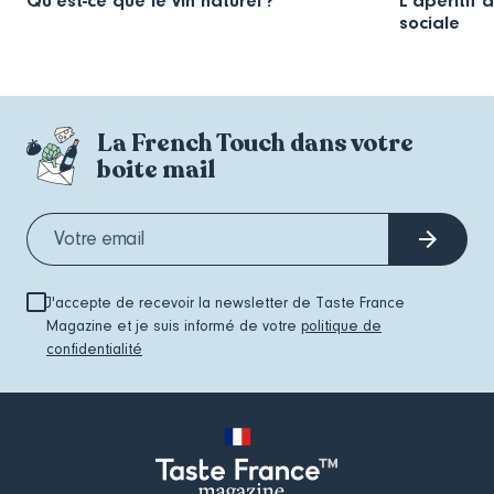
Qu’est-ce que le vin naturel ?
L’apéritif 
sociale
La French Touch dans votre
boite mail
J'accepte de recevoir la newsletter de Taste France
Magazine et je suis informé de votre
politique de
confidentialité