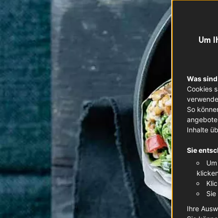
Um I
Was sind
Cookies s
verwendet
So können
angeboten
Inhalte ü
Sie entsc
Um 
klicke
Kli
Sie
Ihre Ausw