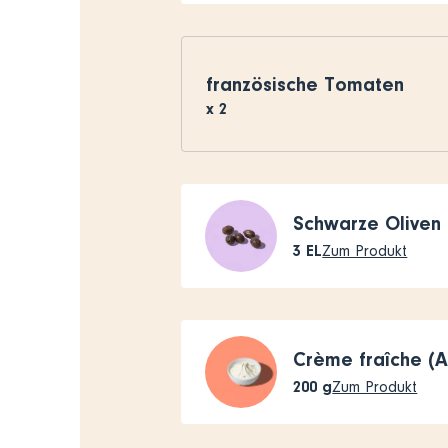
französische Tomaten
x
2
Schwarze Oliven
3
EL
Zum Produkt
Crème fraîche (
200
g
Zum Produkt