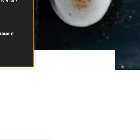
r Website
trauen!