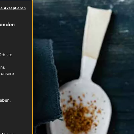
ne Akzeptieren
wenden
Website
uns
 unsere
geben,