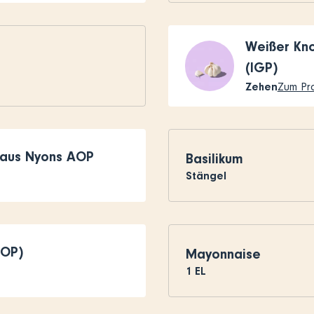
Weißer Kn
(IGP)
Zehen
Zum Pr
 aus Nyons AOP
Basilikum
Stängel
AOP)
Mayonnaise
1
EL