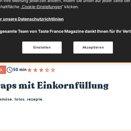
n Ihre Meinung jederzeit ändern, indem Sie unten auf jeder Seite de
haltfläche „
Cookie-Einstellungen
“ klicken.
r unsere Datenschutzrichtlinien
gesamte Team von Taste France Magazine dankt Ihnen für Ihr Ver
Einstellen
Akzeptieren
50 min
AG
aps mit Einkornfüllung
emüse. fotos. rezepte.