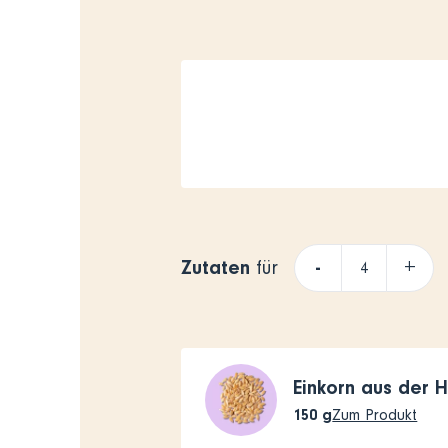
Zutaten
-
+
für
Einkorn aus der 
150
g
Zum Produkt