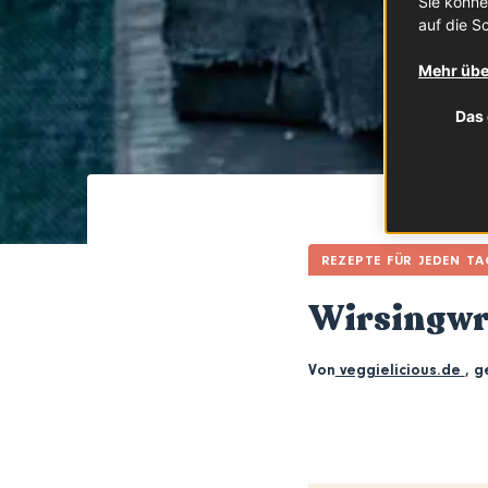
Sie könne
auf die Sc
Mehr übe
Das 
REZEPTE FÜR JEDEN T
Wirsingwr
Von
veggielicious.de
,
g