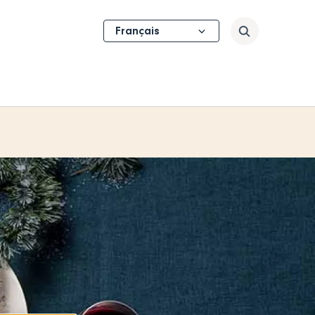
Select
Rechercher
your
language