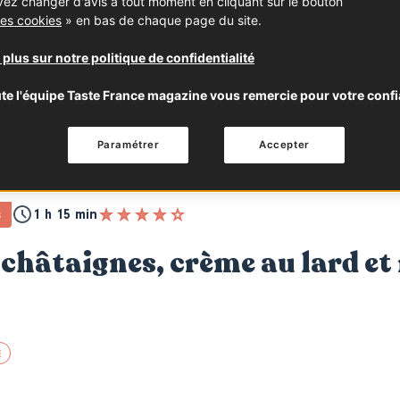
ez changer d'avis à tout moment en cliquant sur le bouton
es cookies
» en bas de chaque page du site.
 plus sur notre politique de confidentialité
te l'équipe Taste France magazine vous remercie pour votre confi
Paramétrer
Accepter
1 h 15 min
S
 châtaignes, crème au lard et
E