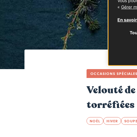
Vous pouv
«
Gérer m
En savoir
Tou
OCCASIONS SPÉCIALE
Velouté de
torréfiées
NOËL
HIVER
SOUP