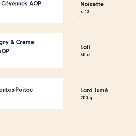
s Cévennes AOP
Noisette
x
12
igny & Crème
Lait
 AOP
50
cl
entes-Poitou
Lard fumé
200
g