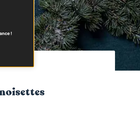
ance !
 noisettes