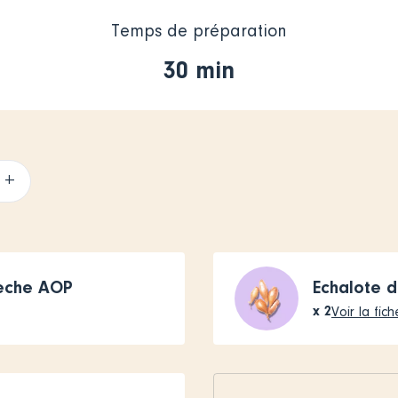
Temps de préparation
30 min
+
èche AOP
Echalote d
x
2
Voir la fich