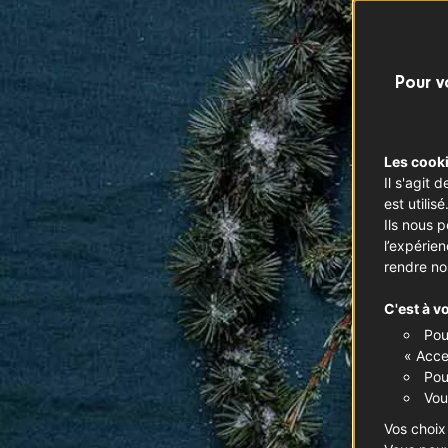
Pour v
Les cooki
Il s'agit
est utilisé
Ils nous 
l’expérie
rendre no
C'est à v
Pou
« Acce
Pou
Vou
Vos choix