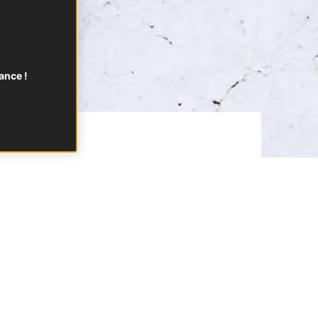
ance !