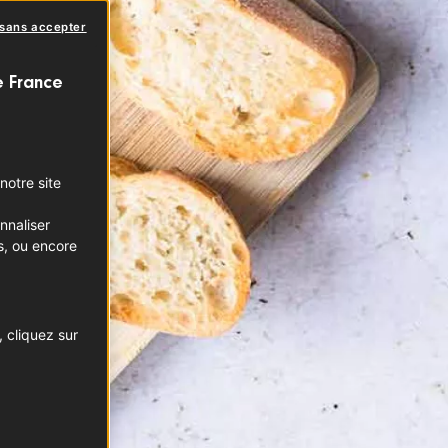
 sans accepter
e France
notre site
nnaliser
s, ou encore
 cliquez sur