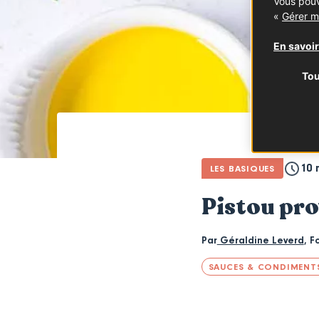
Vous pouv
«
Gérer m
En savoir
Tou
10 
LES BASIQUES
Pistou pr
Par
Géraldine Leverd
,
F
SAUCES & CONDIMENT