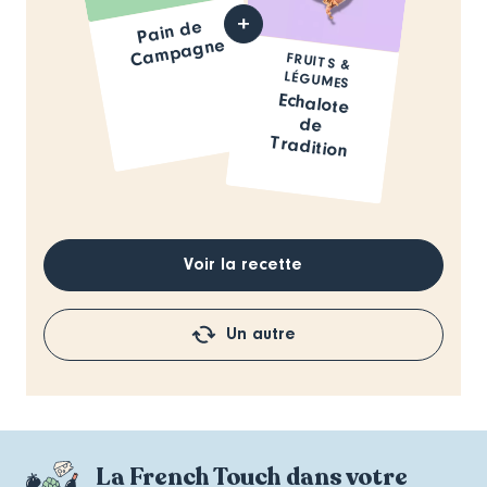
Pain de
Ca
mpagne
FRUITS &
LÉGUMES
Echalote
de
Tradition
Voir la recette
Un autre
La French Touch dans votre