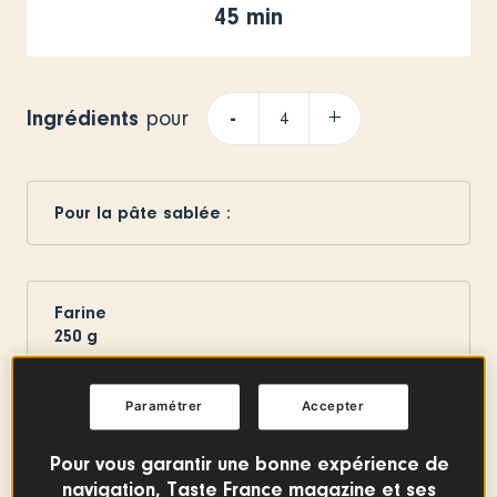
45 min
Ingrédients
-
+
pour
Pour la pâte sablée :
Farine
250
g
Paramétrer
Accepter
Sucre
125
g
Pour vous garantir une bonne expérience de
navigation, Taste France magazine et ses