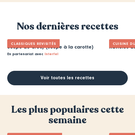
Nos dernières recettes
CLASSIQUES REVISITÉS
CUISINE D
Soupe de Crécy (soupe à la carotte)
Ravioles d
En partenariat avec
Interfel
Voir toutes les recettes
Les plus populaires cette
semaine