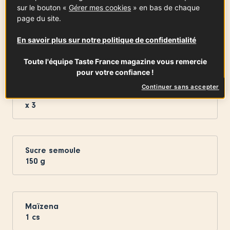
sur le bouton «
Gérer mes cookies
» en bas de chaque
page du site.
Jus de citron
En savoir plus sur notre politique de confidentialité
1.50
c
Toute l'équipe Taste France magazine vous remercie
pour votre confiance !
Continuer sans accepter
Eggs
x
3
Sucre semoule
150
g
Maïzena
1
cs