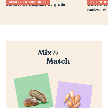
CUISINE DU QUOTIDIEN
CUISINE D
Ravioles du Dauphiné au gratin
Galette co
jambon et
Mix
&
Match