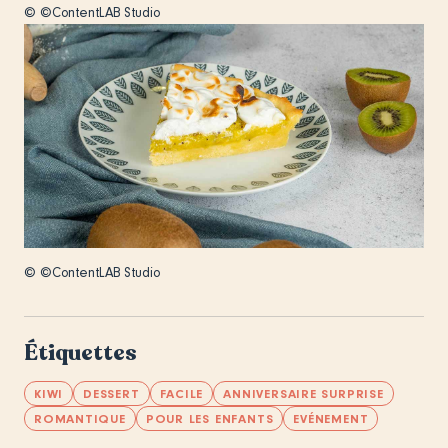
© ©ContentLAB Studio
© ©ContentLAB Studio
Étiquettes
KIWI
DESSERT
FACILE
ANNIVERSAIRE SURPRISE
ROMANTIQUE
POUR LES ENFANTS
EVÉNEMENT