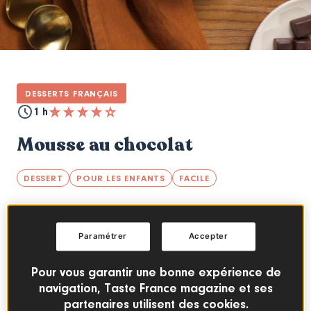
DESSERTS FRANÇAIS
1 h
Mousse au chocolat
DESSERT
POUR LES ENFANTS
FACILE
Sommaire
Paramétrer
Accepter
Pour réussir sa mousse au chocolat, il suffit
Pour vous garantir une bonne expérience de
navigation, Taste France magazine et ses
de ne pas mélanger les jaunes d’œufs au
partenaires utilisent des cookies.