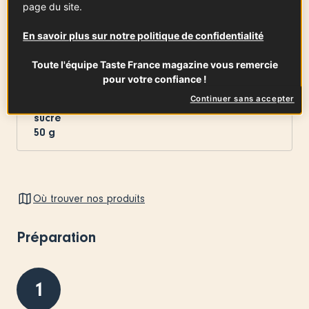
page du site.
Beurre AOP Charentes-Poitou
En savoir plus sur notre politique de confidentialité
30
g
Voir la fiche
Toute l'équipe Taste France magazine vous remercie
pour votre confiance !
Continuer sans accepter
sucre
50
g
Où trouver nos produits
Préparation
1