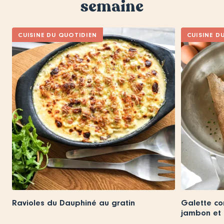
semaine
CUISINE DU QUOTIDIEN
CUISINE D
Ravioles du Dauphiné au gratin
Galette co
jambon et