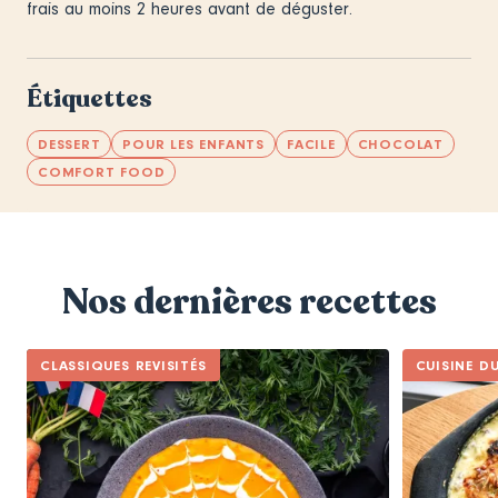
frais au moins 2 heures avant de déguster.
Étiquettes
DESSERT
POUR LES ENFANTS
FACILE
CHOCOLAT
COMFORT FOOD
Nos dernières recettes
CLASSIQUES REVISITÉS
CUISINE D