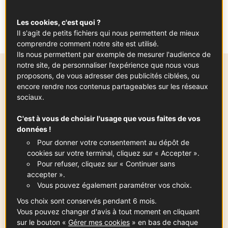
chocolat fondu, mais de les incorporer
d'abord aux blancs battus en neige. Testé et
Les cookies, c'est quoi ?
approuvé !
Il s'agit de petits fichiers qui nous permettent de mieux
comprendre comment notre site est utilisé.
Ils nous permettent par exemple de mesurer l'audience de
notre site, de personnaliser l’expérience que nous vous
proposons, de vous adresser des publicités ciblées, ou
Ingrédients
-
+
pour
encore rendre nos contenus partageables sur les réseaux
sociaux.
C'est à vous de choisir l'usage que vous faites de vos
Tablette de chocolat noir à pâtisser
données !
200
g
Voir la fiche
Pour donner votre consentement au dépôt de
cookies sur votre terminal, cliquez sur « Accepter ».
Pour refuser, cliquez sur « Continuer sans
accepter ».
Vous pouvez également paramétrer vos choix.
oeuf
x
4
Vos choix sont conservés pendant 6 mois.
Vous pouvez changer d'avis à tout moment en cliquant
sur le bouton «
Gérer mes cookies
» en bas de chaque