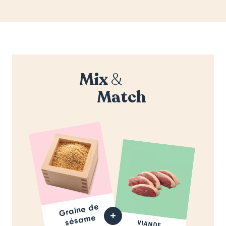
Mix
&
Match
Graine de
sésa
me
VIANDE