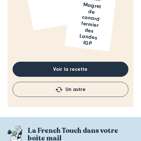
Magret
de
canard
fermier
des
Landes
IGP
Voir la recette
Un autre
La French Touch dans votre
boite mail