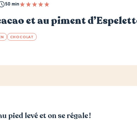
50 min
acao et au piment d’Espelett
EN
CHOCOLAT
u pied levé et on se régale !