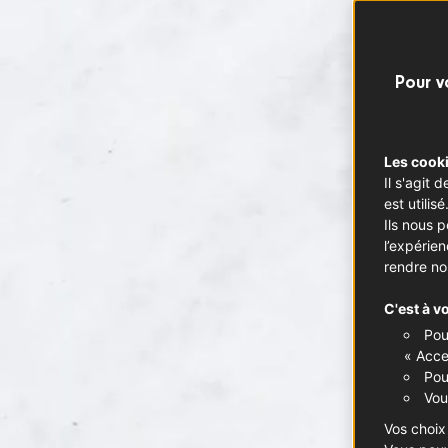
Pour v
Les cooki
Il s'agit
est utilisé
Ils nous 
l’expérie
rendre no
C'est à v
Pou
« Acce
Pou
Vou
Vos choix