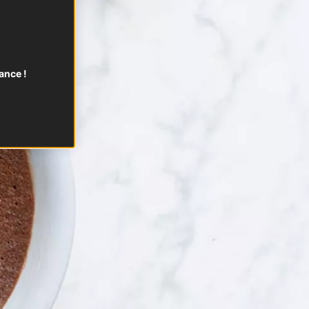
ance !