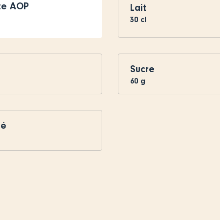
tte AOP
Lait
30
cl
Sucre
60
g
ré