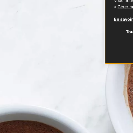
Vous pouv
«
Gérer m
En savoir
Tou