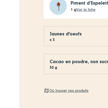
Piment d’Espele
1
g
Voir la fiche
Jaunes d'oeufs
x
3
Cacao en poudre, non suc
30
g
Où trouver nos produits