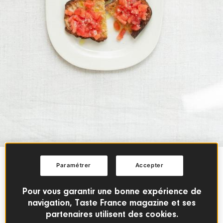
Paramétrer
Accepter
CUISINE DU QUOTIDIEN
10 min
Pour vous garantir une bonne expérience de
navigation, Taste France magazine et ses
Tapas provençales à l’huile
partenaires utilisent des cookies.