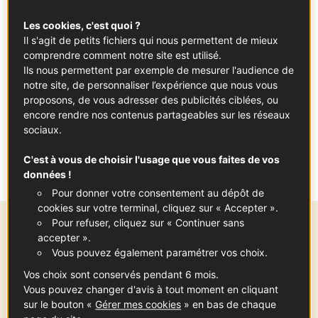
d’olive et à la tomate fraîche
Les cookies, c'est quoi ?
Il s'agit de petits fichiers qui nous permettent de mieux
APÉRITIF
PROVENCE-ALPES-CÔTE D’AZUR
ENTRÉE
comprendre comment notre site est utilisé.
Ils nous permettent par exemple de mesurer l'audience de
notre site, de personnaliser l’expérience que nous vous
Sommaire
proposons, de vous adresser des publicités ciblées, ou
encore rendre nos contenus partageables sur les réseaux
sociaux.
Pour vraiment découvrir et apprécier la
C'est à vous de choisir l'usage que vous faites de vos
saveur de votre huile d’olive AOC !
données !
Pour donner votre consentement au dépôt de
cookies sur votre terminal, cliquez sur « Accepter ».
Pour refuser, cliquez sur « Continuer sans
Ingrédients
-
+
pour
accepter ».
Vous pouvez également paramétrer vos choix.
Vos choix sont conservés pendant 6 mois.
Vous pouvez changer d'avis à tout moment en cliquant
Huile d’olive AOP Vallée des Baux-de-
sur le bouton «
Gérer mes cookies
» en bas de chaque
Provence