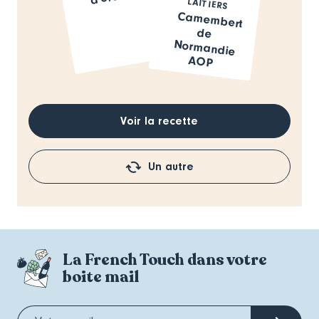
LAITIERS
Camembert
de
Normandie
AOP
Voir la recette
Un autre
La French Touch dans votre
boite mail