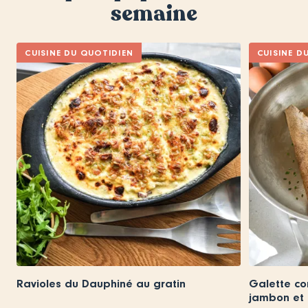
semaine
CUISINE DU QUOTIDIEN
CUISINE D
Ravioles du Dauphiné au gratin
Galette co
jambon et