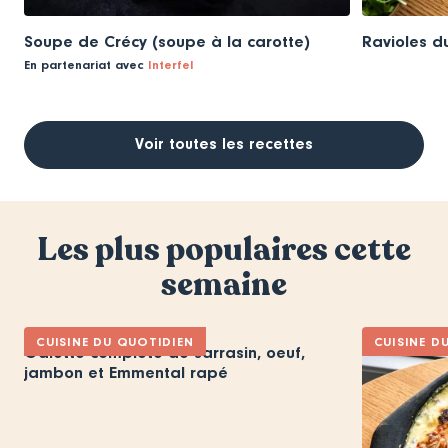
Soupe de Crécy (soupe à la carotte)
Ravioles d
En partenariat avec
Interfel
Voir toutes les recettes
Les plus populaires cette
semaine
CUISINE DU QUOTIDIEN
CUISINE D
Galette complète de sarrasin, oeuf,
jambon et Emmental rapé