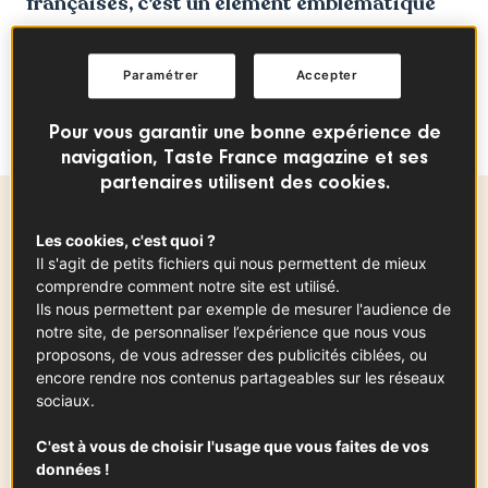
françaises, c'est un élément emblématique
de la cuisine française et fait partie
intégrante du patrimoine français :
Paramétrer
Accepter
découvrons la recette ultime du croissant
français !
Pour vous garantir une bonne expérience de
navigation, Taste France magazine et ses
partenaires utilisent des cookies.
Ingrédients
-
+
pour
Les cookies, c'est quoi ?
Il s'agit de petits fichiers qui nous permettent de mieux
comprendre comment notre site est utilisé.
Ils nous permettent par exemple de mesurer l'audience de
Levure Fraîche
notre site, de personnaliser l’expérience que nous vous
20
g
proposons, de vous adresser des publicités ciblées, ou
encore rendre nos contenus partageables sur les réseaux
sociaux.
Lait entier froid
C'est à vous de choisir l'usage que vous faites de vos
100
ml
données !