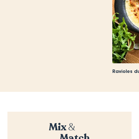
Ravioles d
Mix
&
Match