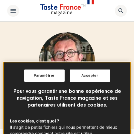
Paramétrer
Accepter
Chef au restaurant Casse Croûte
Pour vous garantir une bonne expérience de
Sylvain Soulard
navigation, Taste France magazine et ses
partenaires utilisent des cookies.
Site internet
Les cookies, c'est quoi ?
Il s'agit de petits fichiers qui nous permettent de mieux
comprendre comment notre site est utilisé.