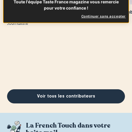
Toute l'équipe Taste France magazine vous remercie
pour votre confiance !
Ysabel Ta
Anne Schoendoerffer
Continuer sans accepter
Food Stylist
Journaliste
Voir tous les contributeurs
La French Touch dans votre