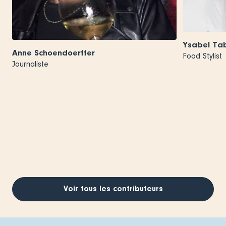
Ysabel Ta
Anne Schoendoerffer
Food Stylist
Journaliste
Voir tous les contributeurs